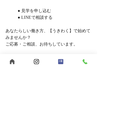
	● 見学を申し込む
	● LINEで相談する
あなたらしい働き方、【うきわく】で始めて
みませんか？
ご応募・ご相談、お待ちしています。
【まとめ】福山市でヘルパー求人をお探
しなら、うきわくへ！
福山市で福祉の仕事をお探しの方へ。
【うきわく】は、働きやすい環境と、スタッ
フ同士の支え合いが根付いた職場です。
未経験の方、子育て中の方も大歓迎。
まずは見学・相談だけでも、お気軽にお問い
合わせください。
自己肯定感
個別支援
行動援護
移動支援
重度訪問介護
感謝の気持ち