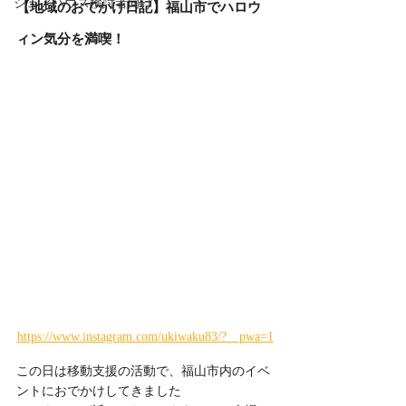
シェアハウス検討者向け
【地域のおでかけ日記】福山市でハロウ
ィン気分を満喫！
https://www.instagram.com/ukiwaku83/?__pwa=1
この日は移動支援の活動で、福山市内のイベ
ントにおでかけしてきました