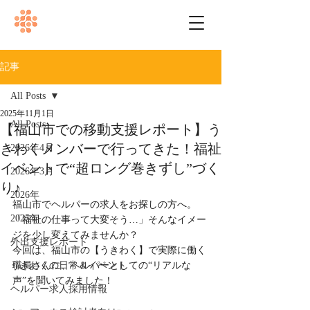
記事
All Posts
2025年11月1日
All Posts
【福山市での移動支援レポート】う
きわくメンバーで行ってきた！福祉
2026年4月
イベントで“超ロング巻きずし”づく
2026年3月
り♪
2026年
福山市でヘルパーの求人をお探しの方へ。
2025年
「福祉の仕事って大変そう…」そんなイメー
ジを少し変えてみませんか？
外出支援レポート
今回は、福山市の【うきわく】で実際に働く
うきわくの日常＆イベント
職員さんに、ヘルパーとしての“リアルな
声”を聞いてみました！
ヘルパー求人採用情報