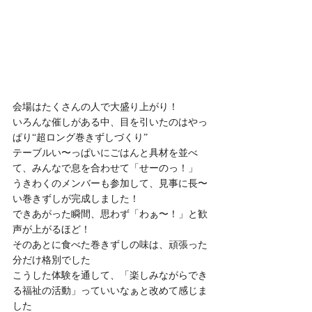
会場はたくさんの人で大盛り上がり！
いろんな催しがある中、目を引いたのはやっ
ぱり“超ロング巻きずしづくり”
テーブルい〜っぱいにごはんと具材を並べ
て、みんなで息を合わせて「せーのっ！」
うきわくのメンバーも参加して、見事に長〜
い巻きずしが完成しました！
できあがった瞬間、思わず「わぁ〜！」と歓
声が上がるほど！
そのあとに食べた巻きずしの味は、頑張った
分だけ格別でした
こうした体験を通して、「楽しみながらでき
る福祉の活動」っていいなぁと改めて感じま
した