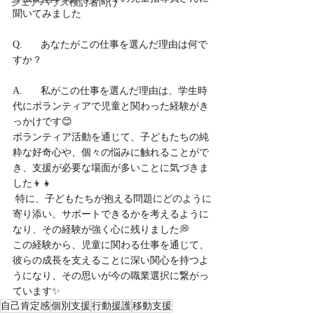
シェアハウス検討者向け
聞いてみました
Q.	あなたがこの仕事を選んだ理由は何で
すか？
A.	私がこの仕事を選んだ理由は、学生時
代にボランティアで児童と関わった経験がき
っかけです😊 
ボランティア活動を通じて、子どもたちの純
粋な好奇心や、個々の悩みに触れることがで
き、支援が必要な場面が多いことに気づきま
した👦👧
 特に、子どもたちが抱える問題にどのように
寄り添い、サポートできるかを考えるように
なり、その経験が強く心に残りました💭 
この経験から、児童に関わる仕事を通じて、
彼らの成長を支えることに深い関心を持つよ
うになり、その思いが今の職業選択に繋がっ
ています✨
自己肯定感
個別支援
行動援護
移動支援