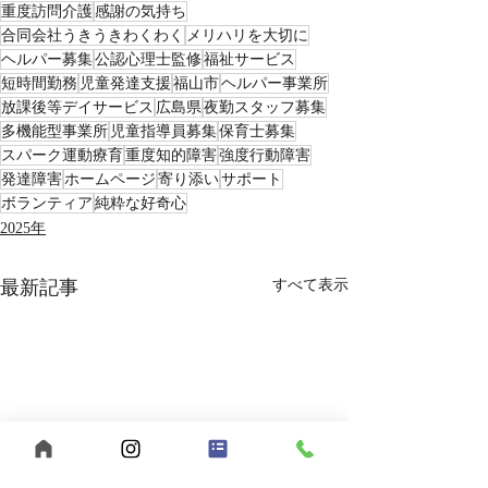
重度訪問介護
感謝の気持ち
合同会社うきうきわくわく
メリハリを大切に
ヘルパー募集
公認心理士監修
福祉サービス
短時間勤務
児童発達支援
福山市
ヘルパー事業所
放課後等デイサービス
広島県
夜勤スタッフ募集
多機能型事業所
児童指導員募集
保育士募集
スパーク運動療育
重度知的障害
強度行動障害
発達障害
ホームページ
寄り添い
サポート
ボランティア
純粋な好奇心
2025年
最新記事
すべて表示