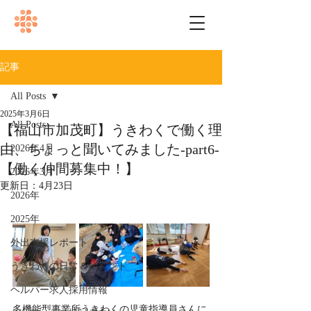
記事
All Posts
2025年3月6日
All Posts
【福山市加茂町】うきわくで働く理
由、ちょっと聞いてみました-part6-
2026年4月
【働く仲間募集中！】
2026年3月
更新日：
4月23日
2026年
2025年
外出支援レポート
うきわくの日常＆イベント
ヘルパー求人採用情報
多機能型事業所うきわくの児童指導員さんに