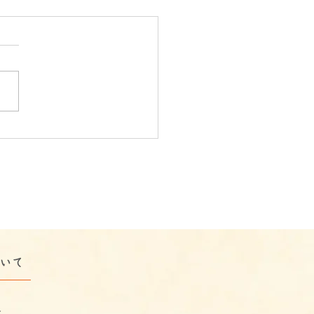
市で行う福祉の移動支援
レポート】うきわくの移
援｜電車トラブルも楽し
変えた一日
ついて
介