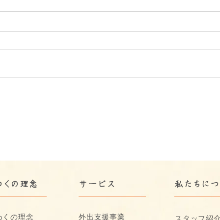
【福山市の福祉×うきわくの
福山
想い】合同会社うきうきわく
活動
わくが描く、支え合いと温か
動支
さがあふれる未来
さに
わくの理念
サービス
​私たちに
わくの理念
外出支援事業
スタッフ紹