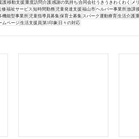
援護
移動支援
重度訪問介護
感謝の気持ち
合同会社うきうきわくわく
メ
監修
福祉サービス
短時間勤務
児童発達支援
福山市
ヘルパー事業所
放課
多機能型事業所
児童指導員募集
保育士募集
スパーク運動療育
生活介護
ームページ
生活支援員
第1印象
日々の対応