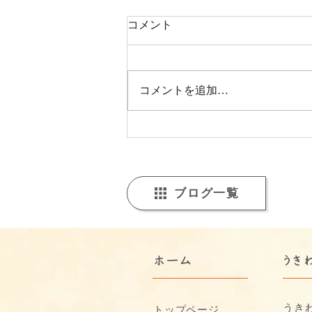
コメント
コメントを追加…
【福山市の福祉事業所より年
末のご挨拶】うきわくからお
届けする、支援の現場と一年
の振り返り
ブログ一覧
​ホーム
うき
うき
トップページ