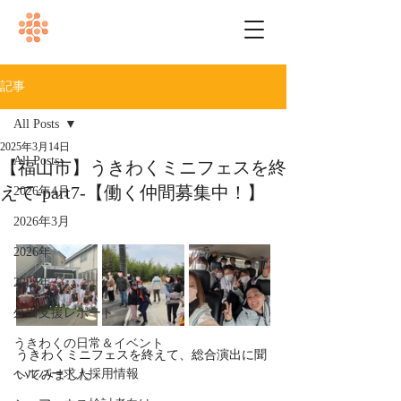
記事
All Posts
2025年3月14日
All Posts
【福山市】うきわくミニフェスを終
えて-part7-【働く仲間募集中！】
2026年4月
2026年3月
2026年
2025年
外出支援レポート
うきわくの日常＆イベント
うきわくミニフェスを終えて、総合演出に聞
ヘルパー求人採用情報
いてみました