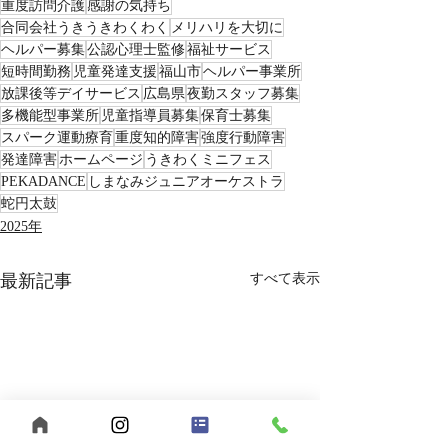
重度訪問介護
感謝の気持ち
合同会社うきうきわくわく
メリハリを大切に
ヘルパー募集
公認心理士監修
福祉サービス
短時間勤務
児童発達支援
福山市
ヘルパー事業所
放課後等デイサービス
広島県
夜勤スタッフ募集
多機能型事業所
児童指導員募集
保育士募集
スパーク運動療育
重度知的障害
強度行動障害
発達障害
ホームページ
うきわくミニフェス
PEKADANCE
しまなみジュニアオーケストラ
蛇円太鼓
2025年
最新記事
すべて表示