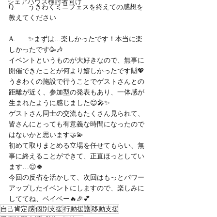
シェアハウス検討者向け
Q.	うきわくミニフェスを終えての感想を
教えてください
A.	✨まずは…楽しかったです！本当に楽
しかったです🥳🎶
イベントというものが大好きなので、無事に
開催できたことが何より嬉しかったです🙌💖
うきわくの施設で行うことでゲストさんとの
距離が近く、参加型の発表もあり、一体感が
生まれたように感じました😊🎤✨
ゲストさん同士の交流もたくさん見られて、
皆さんにとっても有意義な時間になったので
はないかと思います🤝💫
初めて取りまとめる立場を任せてもらい、無
事に終えることができて、正直ほっとしてい
ます…😌🍀
今回の反省を活かして、次回はもっとパワー
アップしたイベントにしますので、楽しみに
しててね、ベイベー🔥🎉💕
自己肯定感
個別支援
行動援護
移動支援