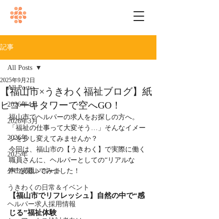
記事
All Posts
2025年9月2日
All Posts
【福山市×うきわく福祉ブログ】紙
ヒコーキタワーで空へGO！
2026年4月
福山市でヘルパーの求人をお探しの方へ。
2026年3月
「福祉の仕事って大変そう…」そんなイメー
2026年
ジを少し変えてみませんか？
今回は、福山市の【うきわく】で実際に働く
2025年
職員さんに、ヘルパーとしての“リアルな
外出支援レポート
声”を聞いてみました！
うきわくの日常＆イベント
【福山市でリフレッシュ】自然の中で“感
ヘルパー求人採用情報
じる”福祉体験