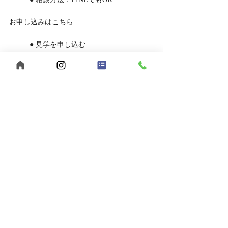
お申し込みはこちら
	● 見学を申し込む
	● LINEで相談する
あなたらしい働き方、【うきわく】で始めて
みませんか？
ご応募・ご相談、お待ちしています。
【まとめ】福山市でヘルパー求人をお探
しなら、うきわくへ！
福山市で福祉の仕事をお探しの方へ。
【うきわく】は、働きやすい環境と、スタッ
フ同士の支え合いが根付いた職場です。
未経験の方、子育て中の方も大歓迎。
まずは見学・相談だけでも、お気軽にお問い
合わせください。