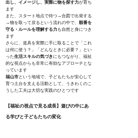
出し、イメージし、実際に物を探す力
が育ち
ます
また、スタート地点で待つ→合図で出発する
→物を取って戻るという流れの中で、
順番を
守る・ルールを理解する力
も自然と身につき
ます
さらに、道具を実際に手に取ることで「これ
は何に使う？」「どんなときに必要？」とい
った
生活スキルの気づき
にもつながり、福祉
的な視点からも非常に有効なアプローチとな
っています
福山市
という地域で、子どもたちが安心して
育つ土台を支える活動として、うきわくのこ
うした工夫は大切な実践のひとつです
【福祉の視点で見る成長】遊びの中にあ
る学びと子どもたちの変化