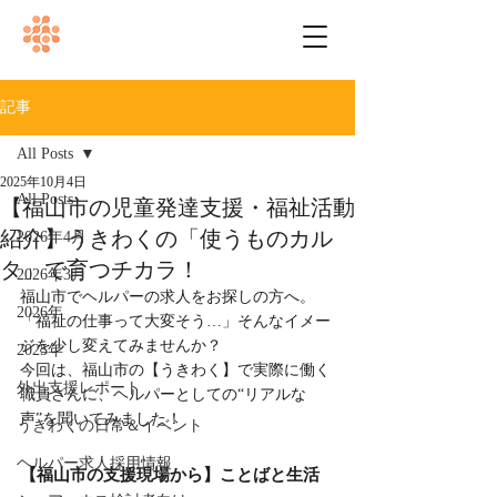
記事
All Posts
2025年10月4日
All Posts
【福山市の児童発達支援・福祉活動
紹介】うきわくの「使うものカル
2026年4月
タ」で育つチカラ！
2026年3月
福山市でヘルパーの求人をお探しの方へ。
2026年
「福祉の仕事って大変そう…」そんなイメー
ジを少し変えてみませんか？
2025年
今回は、福山市の【うきわく】で実際に働く
外出支援レポート
職員さんに、ヘルパーとしての“リアルな
声”を聞いてみました！
うきわくの日常＆イベント
ヘルパー求人採用情報
【福山市の支援現場から】ことばと生活