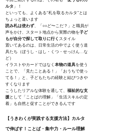
ルタ
」！
といっても、よくある“札を取るカルタ”とは
ちょっと違います
読み札は使わず
、「○○ど〜こだ？」と職員が
声をかけ、スタート地点から実際の物を
子ど
もが自分で探して取りに行く
スタイル
置いてあるのは、日常生活の中でよく使う道
具たち（ぼうし・はし・くつ・せっけん…な
ど）
イラストやカードではなく
本物の道具
を使う
ことで、「見たことある！」「おうちで使っ
てる！」と、子どもたちの経験と結びつきや
すくなります
こうしたリアルな体験を通して、
福祉的な支
援
として「ことばの理解」「生活スキルの定
着」も自然と促すことができるんです
【うきわくが実践する支援方法】カルタ
で伸ばす！ことば・集中力・ルール理解