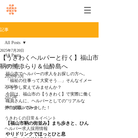
記事
All Posts
2025年7月20日
All Posts
【うきわくヘルパーと行く】福山市
鞆の浦ぶらり＆仙酔島へ
2026年4月
福山市でヘルパーの求人をお探しの方へ。
2026年3月
「福祉の仕事って大変そう…」そんなイメー
2026年
ジを少し変えてみませんか？
今回は、福山市の【うきわく】で実際に働く
2025年
職員さんに、ヘルパーとしての“リアルな
外出支援レポート
声”を聞いてみました！
うきわくの日常＆イベント
【福山市鞆の街並み】まち歩きと、ひん
ヘルパー求人採用情報
やりドリンクでほっとひと息