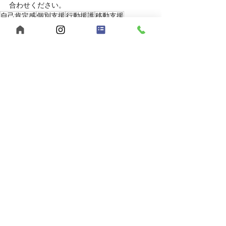
合わせください。
自己肯定感
個別支援
行動援護
移動支援
重度訪問介護
感謝の気持ち
合同会社うきうきわくわく
メリハリを大切に
ヘルパー募集
公認心理士監修
福祉サービス
短時間勤務
児童発達支援
福山市
ヘルパー事業所
放課後等デイサービス
広島県
夜勤スタッフ募集
多機能型事業所
児童指導員募集
保育士募集
スパーク運動療育
重度知的障害
強度行動障害
発達障害
ホームページ
鞆の浦
仙酔島
レトロな街並み
渡船の旅
2025年
最新記事
すべて表示