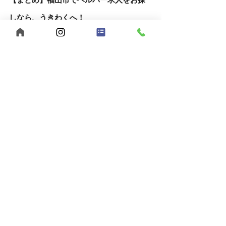
【まとめ】福山市でヘルパー求人をお探
しなら、うきわくへ！
福山市で福祉の仕事をお探しの方へ。
【うきわく】は、働きやすい環境と、スタッ
フ同士の支え合いが根付いた職場です。
未経験の方、子育て中の方も大歓迎。
まずは見学・相談だけでも、お気軽にお問い
合わせください。
自己肯定感
個別支援
行動援護
移動支援
重度訪問介護
感謝の気持ち
合同会社うきうきわくわく
メリハリを大切に
ヘルパー募集
公認心理士監修
福祉サービス
短時間勤務
児童発達支援
福山市
ヘルパー事業所
放課後等デイサービス
広島県
夜勤スタッフ募集
多機能型事業所
児童指導員募集
保育士募集
スパーク運動療育
重度知的障害
強度行動障害
発達障害
ホームページ
暑さ対策
夏の乗り切り
滑り台付きプール
快適な環境づくり
2025年