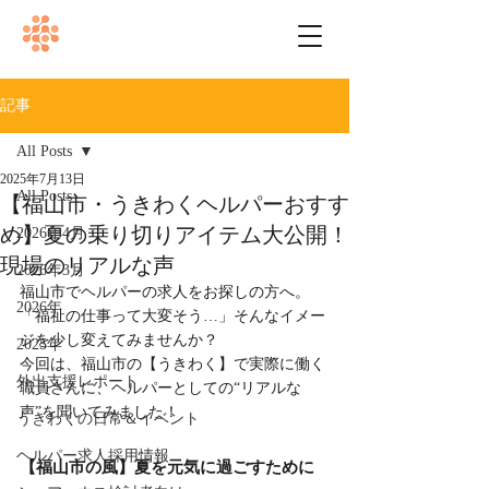
記事
All Posts
2025年7月13日
All Posts
【福山市・うきわくヘルパーおすす
め】夏の乗り切りアイテム大公開！
2026年4月
現場のリアルな声
2026年3月
福山市でヘルパーの求人をお探しの方へ。
2026年
「福祉の仕事って大変そう…」そんなイメー
ジを少し変えてみませんか？
2025年
今回は、福山市の【うきわく】で実際に働く
外出支援レポート
職員さんに、ヘルパーとしての“リアルな
声”を聞いてみました！
うきわくの日常＆イベント
ヘルパー求人採用情報
【福山市の風】夏を元気に過ごすために