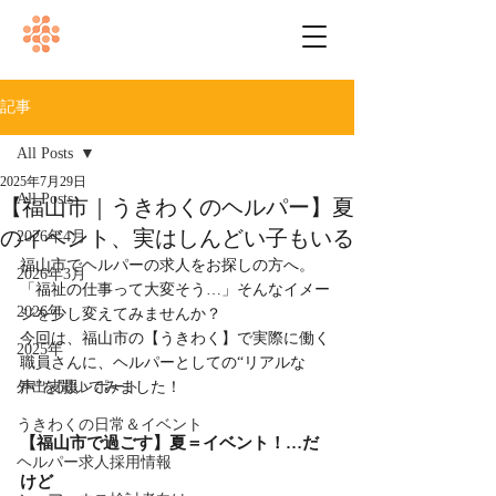
記事
All Posts
2025年7月29日
All Posts
【福山市｜うきわくのヘルパー】夏
のイベント、実はしんどい子もいる
2026年4月
福山市でヘルパーの求人をお探しの方へ。
2026年3月
「福祉の仕事って大変そう…」そんなイメー
2026年
ジを少し変えてみませんか？
今回は、福山市の【うきわく】で実際に働く
2025年
職員さんに、ヘルパーとしての“リアルな
外出支援レポート
声”を聞いてみました！
うきわくの日常＆イベント
【福山市で過ごす】夏＝イベント！…だ
ヘルパー求人採用情報
けど