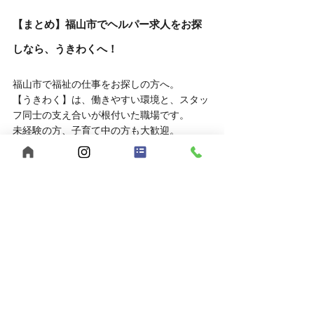
【まとめ】福山市でヘルパー求人をお探
しなら、うきわくへ！
福山市で福祉の仕事をお探しの方へ。
【うきわく】は、働きやすい環境と、スタッ
フ同士の支え合いが根付いた職場です。
未経験の方、子育て中の方も大歓迎。
まずは見学・相談だけでも、お気軽にお問い
合わせください。
自己肯定感
個別支援
行動援護
移動支援
重度訪問介護
感謝の気持ち
合同会社うきうきわくわく
メリハリを大切に
ヘルパー募集
公認心理士監修
福祉サービス
短時間勤務
児童発達支援
福山市
ヘルパー事業所
放課後等デイサービス
広島県
夜勤スタッフ募集
多機能型事業所
児童指導員募集
保育士募集
スパーク運動療育
重度知的障害
強度行動障害
発達障害
ホームページ
夏の支援
福祉現場から