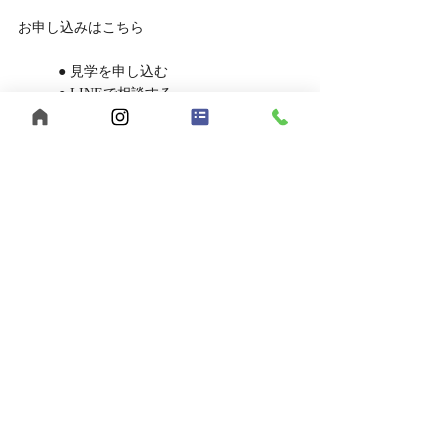
お申し込みはこちら
	● 見学を申し込む
	● LINEで相談する
あなたらしい働き方、【うきわく】で始めて
みませんか？
ご応募・ご相談、お待ちしています。
【まとめ】福山市でヘルパー求人をお探
しなら、うきわくへ！
福山市で福祉の仕事をお探しの方へ。
【うきわく】は、働きやすい環境と、スタッ
フ同士の支え合いが根付いた職場です。
未経験の方、子育て中の方も大歓迎。
まずは見学・相談だけでも、お気軽にお問い
合わせください。