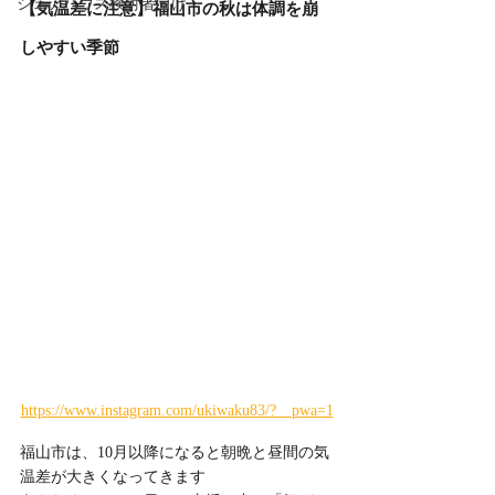
シェアハウス検討者向け
【気温差に注意】福山市の秋は体調を崩
しやすい季節
https://www.instagram.com/ukiwaku83/?__pwa=1
福山市は、10月以降になると朝晩と昼間の気
温差が大きくなってきます