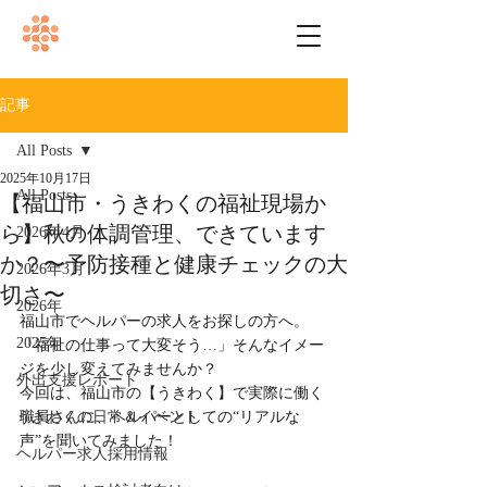
記事
All Posts
2025年10月17日
All Posts
【福山市・うきわくの福祉現場か
ら】秋の体調管理、できています
2026年4月
か？〜予防接種と健康チェックの大
2026年3月
切さ〜
2026年
福山市でヘルパーの求人をお探しの方へ。
2025年
「福祉の仕事って大変そう…」そんなイメー
ジを少し変えてみませんか？
外出支援レポート
今回は、福山市の【うきわく】で実際に働く
うきわくの日常＆イベント
職員さんに、ヘルパーとしての“リアルな
声”を聞いてみました！
ヘルパー求人採用情報