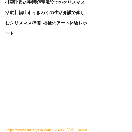
シェアハウス検討者向け
【福山市の生活介護施設でのクリスマス
活動】福山市うきわくの生活介護で楽し
むクリスマス準備♪福祉のアート体験レポ
ート
https://www.instagram.com/ukiwaku83/?__pwa=1