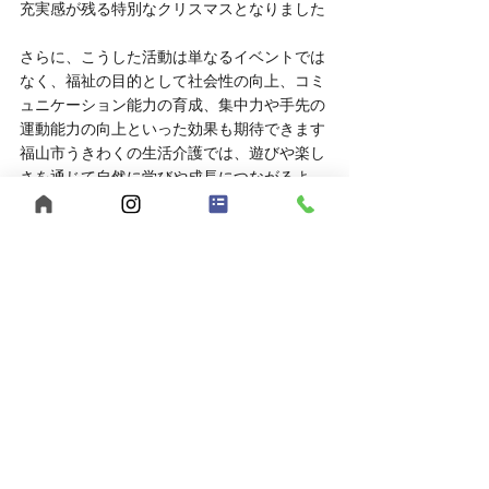
充実感が残る特別なクリスマスとなりました
さらに、こうした活動は単なるイベントでは
なく、福祉の目的として社会性の向上、コミ
ュニケーション能力の育成、集中力や手先の
運動能力の向上といった効果も期待できます
福山市うきわくの生活介護では、遊びや楽し
さを通じて自然に学びや成長につながるよ
う、工夫を重ねながら毎年クリスマス活動を
行っています
まずは見学・相談からお気軽に！
「福祉の仕事に興味があるけど、実際の雰囲
気を知りたい」
そんな方は、ぜひ見学や相談だけでもお越し
ください。
	● 見学対応時間：平日10:00～16:00
	● 相談方法：LINEでもOK