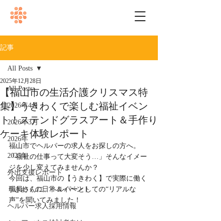
記事
All Posts
2025年12月28日
All Posts
【福山市の生活介護クリスマス特
集】うきわくで楽しむ福祉イベン
2026年4月
ト！ステンドグラスアート＆手作り
2026年3月
ケーキ体験レポート
2026年
福山市でヘルパーの求人をお探しの方へ。
2025年
「福祉の仕事って大変そう…」そんなイメー
ジを少し変えてみませんか？
外出支援レポート
今回は、福山市の【うきわく】で実際に働く
うきわくの日常＆イベント
職員さんに、ヘルパーとしての“リアルな
声”を聞いてみました！
ヘルパー求人採用情報