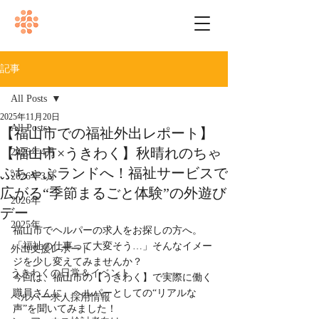
記事
All Posts
2025年11月20日
All Posts
【福山市での福祉外出レポート】
【福山市×うきわく】秋晴れのちゃ
2026年4月
ぷちゃぷランドへ！福祉サービスで
2026年3月
広がる“季節まるごと体験”の外遊び
2026年
デー
2025年
福山市でヘルパーの求人をお探しの方へ。
「福祉の仕事って大変そう…」そんなイメー
外出支援レポート
ジを少し変えてみませんか？
うきわくの日常＆イベント
今回は、福山市の【うきわく】で実際に働く
職員さんに、ヘルパーとしての“リアルな
ヘルパー求人採用情報
声”を聞いてみました！