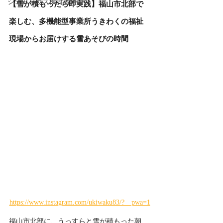
シェアハウス検討者向け
【雪が積もったら即実践】福山市北部で
楽しむ、多機能型事業所うきわくの福祉
現場からお届けする雪あそびの時間
https://www.instagram.com/ukiwaku83/?__pwa=1
福山市北部に、うっすらと雪が積もった朝