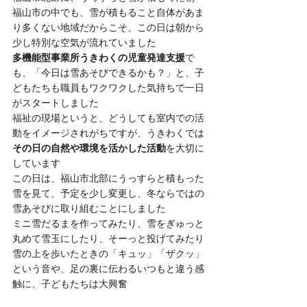
福山市の中でも、雪が積もること自体があま
り多くない地域だからこそ、この日は朝から
少し特別な空気が流れていました
多機能型事業所うきわくの児童発達支援
で
も、「今日は雪あそびできるかも？」と、子
どもたちも職員もワクワクした気持ちで一日
がスタートしました
福祉の現場というと、どうしても室内での活
動をイメージされがちですが、うきわくでは
その日の自然や環境を活かした活動
を大切に
しています
この日は、福山市北部にうっすらと積もった
雪を見て、予定を少し変更し、冬ならではの
雪あそびに取り組むことにしました
ミニ雪だるまを作ってみたり、雪をぎゅっと
丸めて雪玉にしたり、そーっと投げてみたり
雪の上を歩いたときの「キュッ」「ザクッ」
という音や、足の裏に伝わるいつもと違う感
触に、子どもたちは大興奮