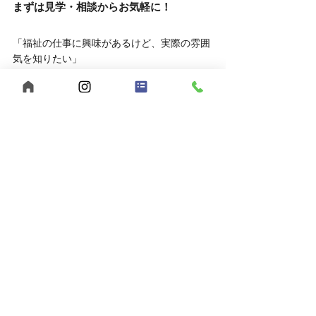
まずは見学・相談からお気軽に！
「福祉の仕事に興味があるけど、実際の雰囲
気を知りたい」
そんな方は、ぜひ見学や相談だけでもお越し
ください。
	● 見学対応時間：平日10:00～16:00
	● 相談方法：LINEでもOK
お申し込みはこちら
	● 見学を申し込む
	● LINEで相談する
あなたらしい働き方、【うきわく】で始めて
みませんか？
ご応募・ご相談、お待ちしています。
【まとめ】福山市でヘルパー求人をお探