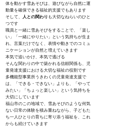
体を動かす雪あそびは、遊びながら自然に運
動量を確保できる福祉的支援でもあります
そして、
人との関わり
も大切なねらいのひと
つです
職員と一緒に雪あそびをすることで、「楽し
い」「一緒にやりたい」という気持ちが生ま
れ、言葉だけでなく、表情や動きでのコミュ
ニケーションが自然と増えていきます
本気で追いかけ、本気で逃げる
そんな関わりの中で築かれる信頼関係も、児
童発達支援における大切な福祉の役割です
多機能型事業所うきわくの児童発達支援で
は、「できる・できない」よりも、「やって
みたい」「ちょっと楽しい」という気持ちを
大切にしています
福山市のこの地域で、雪あそびのような何気
ない日常の体験を積み重ねながら、子どもた
ち一人ひとりの育ちに寄り添う福祉を、これ
からも続けていきます