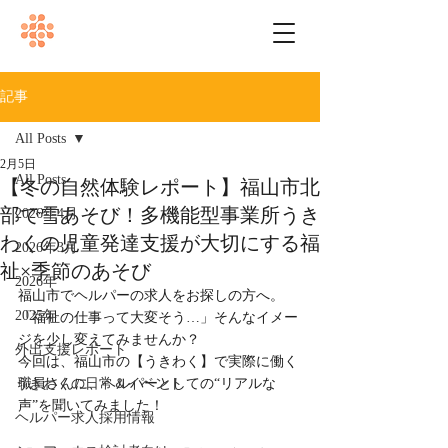
記事
All Posts
2月5日
All Posts
【冬の自然体験レポート】福山市北
部で雪あそび！多機能型事業所うき
2026年4月
わくの児童発達支援が大切にする福
2026年3月
祉×季節のあそび
2026年
福山市でヘルパーの求人をお探しの方へ。
2025年
「福祉の仕事って大変そう…」そんなイメー
ジを少し変えてみませんか？
外出支援レポート
今回は、福山市の【うきわく】で実際に働く
うきわくの日常＆イベント
職員さんに、ヘルパーとしての“リアルな
声”を聞いてみました！
ヘルパー求人採用情報