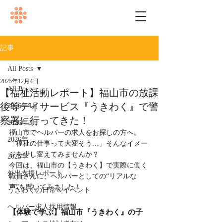
記事
All Posts
2025年12月4日
All Posts
【福祉活動レポート】福山市の放課
後等デイサービス『うきわく』で警
2026年4月
察署に行ってきた！
2026年3月
福山市でヘルパーの求人をお探しの方へ。
2026年
「福祉の仕事って大変そう…」そんなイメー
ジを少し変えてみませんか？
2025年
今回は、福山市の【うきわく】で実際に働く
外出支援レポート
職員さんに、ヘルパーとしての“リアルな
声”を聞いてみました！
うきわくの日常＆イベント
ヘルパー求人採用情報
【体験で学ぶ】福山市『うきわく』の子