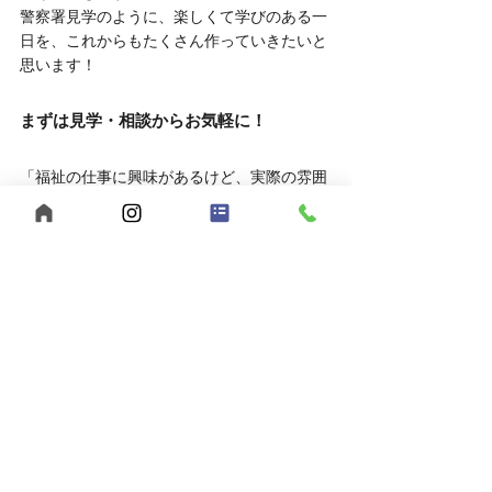
警察署見学のように、楽しくて学びのある一
日を、これからもたくさん作っていきたいと
思います！
まずは見学・相談からお気軽に！
「福祉の仕事に興味があるけど、実際の雰囲
気を知りたい」
そんな方は、ぜひ見学や相談だけでもお越し
ください。
	● 見学対応時間：平日10:00～16:00
	● 相談方法：LINEでもOK
お申し込みはこちら
	● 見学を申し込む
	● LINEで相談する
あなたらしい働き方、【うきわく】で始めて