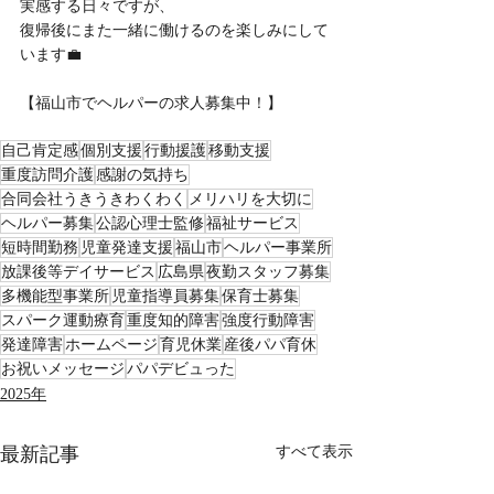
実感する日々ですが、
復帰後にまた一緒に働けるのを楽しみにして
います💼
【福山市でヘルパーの求人募集中！】
自己肯定感
個別支援
行動援護
移動支援
重度訪問介護
感謝の気持ち
合同会社うきうきわくわく
メリハリを大切に
ヘルパー募集
公認心理士監修
福祉サービス
短時間勤務
児童発達支援
福山市
ヘルパー事業所
放課後等デイサービス
広島県
夜勤スタッフ募集
多機能型事業所
児童指導員募集
保育士募集
スパーク運動療育
重度知的障害
強度行動障害
発達障害
ホームページ
育児休業
産後パパ育休
お祝いメッセージ
パパデビュった
2025年
最新記事
すべて表示