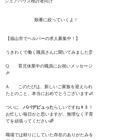
シェアハウス検討者向け
	順番に絞っていくよ！
【福山市でヘルパーの求人募集中！】
うきわくで働く職員さんに聞いてみました👂
Q.	育児休業中の職員にお祝いメッセージ
🎉
A.	このたびは、新しいご家族を迎えられ
たとのこと、本当におめでとうございます👶
ついに…
パパデビュった
らしいですね👨‍🍼！
お忙しい毎日かと思いますが、無理なく子育
てを頑張ってください🌈
職場では頼りにしていた存在のありがたみを