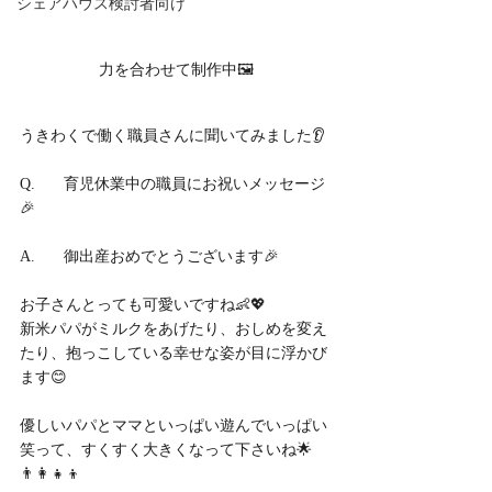
シェアハウス検討者向け
力を合わせて制作中🖼
うきわくで働く職員さんに聞いてみました👂
Q.	育児休業中の職員にお祝いメッセージ
🎉
A.	御出産おめでとうございます🎉
お子さんとっても可愛いですね👶💖
新米パパがミルクをあげたり、おしめを変え
たり、抱っこしている幸せな姿が目に浮かび
ます😊
優しいパパとママといっぱい遊んでいっぱい
笑って、すくすく大きくなって下さいね🌟
👨‍👩‍👧‍👦