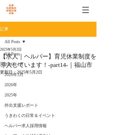
記事
All Posts
2025年5月2日
All Posts
【求人｜ヘルパー】育児休業制度を
導入しています！-part14-｜福山市
2026年4月
更新日：
2025年5月2日
2026年3月
2026年
2025年
外出支援レポート
うきわくの日常＆イベント
ヘルパー求人採用情報