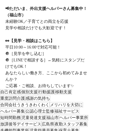
📢ただいま、外出支援ヘルパーさん募集中！
（福山市）
未経験OK／子育てとの両立を応援
見学や相談だけでも大歓迎です！
👀【見学・相談はこちら】
平日10:00～16:00で対応可能！
🔘［見学を申し込む］
🔘［LINEで相談する］←気軽にスタンプだ
けでもOK！
あなたらしい働き方、ここから初めてみませ
んか？
ご応募・ご相談、お待ちしています✨
自己肯定感
個別支援
行動援護
移動支援
重度訪問介護
感謝の気持ち
合同会社うきうきわくわく
メリハリを大切に
ヘルパー募集
公認心理士監修
福祉サービス
短時間勤務
児童発達支援
福山市
ヘルパー事業所
放課後等デイサービス
広島県
夜勤スタッフ募集
多機能型事業所
児童指導員募集
保育士募集