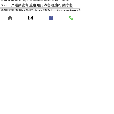
スパーク運動療育
重度知的障害
強度行動障害
発達障害
育児休業
産後パパ育休
お祝いメッセージ
ホームぺージ
優しいまなざし
2025年
最新記事
すべて表示