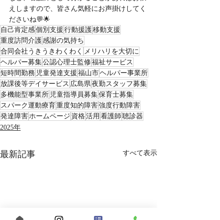
えしますので、皆さん気軽にお声掛けしてく
ださいね💬🌟
自己肯定感
個別支援
行動援護
移動支援
重度訪問介護
感謝の気持ち
合同会社うきうきわくわく
メリハリを大切に
ヘルパー募集
公認心理士監修
福祉サービス
短時間勤務
児童発達支援
福山市
ヘルパー事業所
放課後等デイサービス
広島県
夜勤スタッフ募集
多機能型事業所
児童指導員募集
保育士募集
スパーク運動療育
重度知的障害
強度行動障害
発達障害
ホームページ
資格
活用
看護師
聴診器
2025年
最新記事
すべて表示