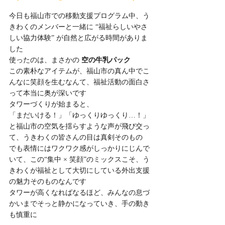
今日も福山市での移動支援プログラム中、う
きわくのメンバーと一緒に “福祉らしいやさ
しい協力体験” が自然と広がる時間がありま
した
使ったのは、まさかの 
空の牛乳パック
この素朴なアイテムが、福山市の真ん中でこ
んなに笑顔を生むなんて、福祉活動の面白さ
って本当に奥が深いです
タワーづくりが始まると、
「まだいける！」「ゆっくりゆっくり…！」
と福山市の空気を揺らすような声が飛び交っ
て、うきわくの皆さんの目は真剣そのもの
でも表情にはワクワク感がしっかりにじんで
いて、この“集中 × 笑顔”のミックスこそ、う
きわくが福祉として大切にしている外出支援
の魅力そのものなんです
タワーが高くなればなるほど、みんなの息づ
かいまでそっと静かになっていき、手の動き
も慎重に