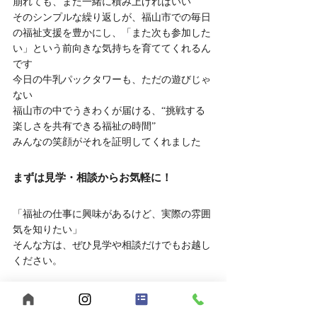
崩れても、また一緒に積み上げればいい
そのシンプルな繰り返しが、福山市での毎日
の福祉支援を豊かにし、「また次も参加した
い」という前向きな気持ちを育ててくれるん
です
今日の牛乳パックタワーも、ただの遊びじゃ
ない
福山市の中でうきわくが届ける、“挑戦する
楽しさを共有できる福祉の時間”
みんなの笑顔がそれを証明してくれました
まずは見学・相談からお気軽に！
「福祉の仕事に興味があるけど、実際の雰囲
気を知りたい」
そんな方は、ぜひ見学や相談だけでもお越し
ください。
	● 見学対応時間：平日10:00～16:00
	● 相談方法：LINEでもOK