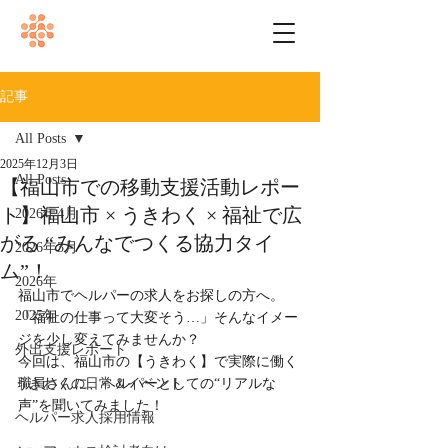
記事
All Posts
2025年12月3日
All Posts
【福山市での移動支援活動レポー
ト】福山市 × うきわく × 福祉で広
2026年4月
がる “みんなでつくる協力タイ
2026年3月
ム”！
2026年
福山市でヘルパーの求人をお探しの方へ。
2025年
「福祉の仕事って大変そう…」そんなイメー
ジを少し変えてみませんか？
外出支援レポート
今回は、福山市の【うきわく】で実際に働く
うきわくの日常＆イベント
職員さんに、ヘルパーとしての“リアルな
声”を聞いてみました！
ヘルパー求人採用情報