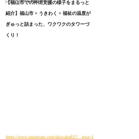
シェアハウス検討者向け
【福山市での外出支援の様子をまるっと
紹介】福山市 × うきわく × 福祉の温度が
ぎゅっと詰まった、ワクワクのタワーづ
くり！
https://www.instagram.com/ukiwaku83/?__pwa=1