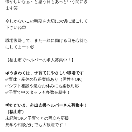
懐かしいなぁ～と思う日もあっという間にき
ます笑
今しかないこの時期を大切に大切に過ごして
下さいね😊
職場復帰して、また一緒に働ける日を心待ち
にしてまーす😆
【福山市でヘルパーの求人募集中！】
🌿うきわくは、子育てにやさしい職場です
✅育休・産休の取得実績あり（男性もOK）
✅シフト相談や急なお休みにも柔軟対応
✅子育て中スタッフも多数在籍中！
📢ただいま、外出支援ヘルパーさん募集中！
（福山市）
未経験OK／子育てとの両立を応援
見学や相談だけでも大歓迎です！