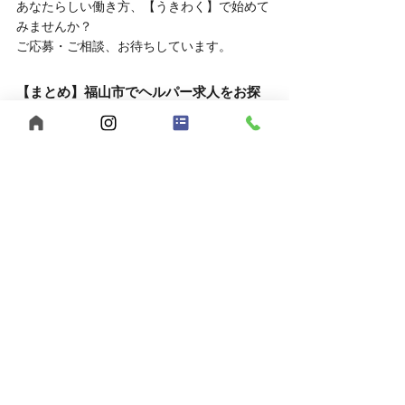
あなたらしい働き方、【うきわく】で始めて
みませんか？
ご応募・ご相談、お待ちしています。
【まとめ】福山市でヘルパー求人をお探
しなら、うきわくへ！
福山市で福祉の仕事をお探しの方へ。
【うきわく】は、働きやすい環境と、スタッ
フ同士の支え合いが根付いた職場です。
未経験の方、子育て中の方も大歓迎。
まずは見学・相談だけでも、お気軽にお問い
合わせください。
自己肯定感
個別支援
行動援護
移動支援
重度訪問介護
感謝の気持ち
合同会社うきうきわくわく
メリハリを大切に
ヘルパー募集
公認心理士監修
福祉サービス
短時間勤務
児童発達支援
福山市
ヘルパー事業所
放課後等デイサービス
広島県
夜勤スタッフ募集