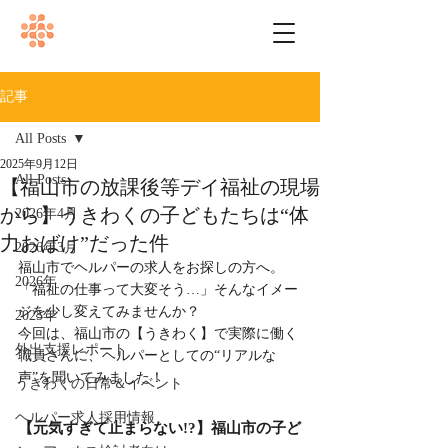
記事
All Posts
2025年9月12日
All Posts
【福山市の放課後等デイ福祉の現場
から】うきわくの子どもたちは“体
2026年4月
力おばけ”だった件
2026年3月
福山市でヘルパーの求人をお探しの方へ。
2026年
「福祉の仕事って大変そう…」そんなイメー
ジを少し変えてみませんか？
2025年
今回は、福山市の【うきわく】で実際に働く
外出支援レポート
職員さんに、ヘルパーとしての“リアルな
声”を聞いてみました！
うきわくの日常＆イベント
ヘルパー求人採用情報
【元気すぎて止まらない!?】福山市の子ど