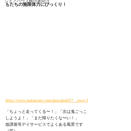
シェアハウス検討者向け
もたちの無限体力にびっくり！
https://www.instagram.com/ukiwaku83/?__pwa=1
「ちょっと走ってくる〜！」「次は鬼ごっこ
しようよ！」「まだ帰りたくな〜い！」
放課後等デイサービスでよくある風景です
（笑）