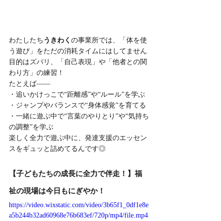
わたしたち
うきわく
の事業所では、「体を使
う遊び」をただの消耗タイムにはしてません
目的はズバリ、「自己表現」や「他者との関
わり方」の練習！
たとえば——
・追いかけっこで“距離感”や“ルール”を学ぶ
・ジャンプやバランスで“身体感覚”を育てる
・一緒に遊ぶ中で“言葉のやりとり”や“気持ち
の調整”を学ぶ
楽しく全力で遊ぶ中に、発達支援のエッセン
スをギュッと詰めてるんです◎
【子どもたちの成長に全力で伴走！】福
祉の現場は今日もにぎやか！
https://video.wixstatic.com/video/3b65f1_0df1e8e
a5b244b32ad60968e76b683ef/720p/mp4/file.mp4