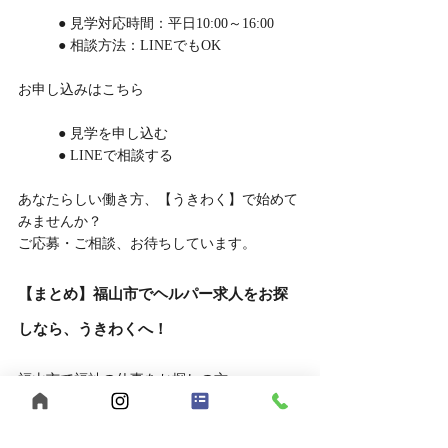
	● 見学対応時間：平日10:00～16:00
	● 相談方法：LINEでもOK
お申し込みはこちら
	● 見学を申し込む
	● LINEで相談する
あなたらしい働き方、【うきわく】で始めて
みませんか？
ご応募・ご相談、お待ちしています。
【まとめ】福山市でヘルパー求人をお探
しなら、うきわくへ！
福山市で福祉の仕事をお探しの方へ。
【うきわく】は、働きやすい環境と、スタッ
フ同士の支え合いが根付いた職場です。
未経験の方、子育て中の方も大歓迎。