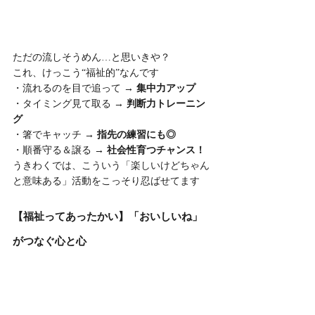
ただの流しそうめん…と思いきや？
これ、けっこう“福祉的”なんです
・流れるのを目で追って → 
集中力アップ
・タイミング見て取る → 
判断力トレーニン
グ
・箸でキャッチ → 
指先の練習にも◎
・順番守る＆譲る → 
社会性育つチャンス！
うきわくでは、こういう「楽しいけどちゃん
と意味ある」活動をこっそり忍ばせてます
【福祉ってあったかい】「おいしいね」
がつなぐ心と心