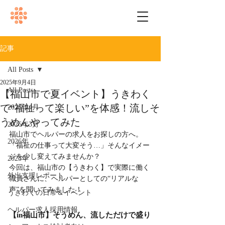
記事
All Posts
2025年9月4日
All Posts
【福山市で夏イベント】うきわく
で“福祉って楽しい”を体感！流しそ
2026年4月
うめんやってみた
2026年3月
福山市でヘルパーの求人をお探しの方へ。
2026年
「福祉の仕事って大変そう…」そんなイメー
ジを少し変えてみませんか？
2025年
今回は、福山市の【うきわく】で実際に働く
外出支援レポート
職員さんに、ヘルパーとしての“リアルな
声”を聞いてみました！
うきわくの日常＆イベント
ヘルパー求人採用情報
【in福山市】そうめん、流しただけで盛り