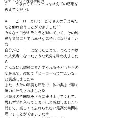
シェアハウス検討者向け
Q.	うきわくミニフェスを終えての感想を
教えてください
A.	ヒーローとして、たくさんの子どもた
ちと触れ合うことができました🦸‍♂️
みんなの目がキラキラと輝いていて、その純
粋な笑顔にとても幸せな気持ちになりました
😊
自分がヒーローになったことで、まるで本物
の人気者になったような気分を味わえました
💪
こんなにも純粋に喜んでくれる子どもたちの
姿を見て、改めて「ヒーローってすごいな」
と実感しました💫
また、太鼓の演奏も圧巻で、体の奥まで響く
迫力に圧倒されました🥁
お祭りの雰囲気をさらに盛り上げてくれて、
思わず聞き入ってしまうほど感動しました✨
総じて、楽しくて忘れられない最高の時間を
過ごすことができました🎉