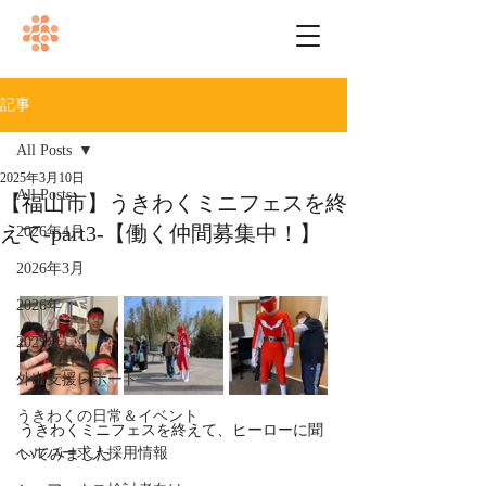
記事
All Posts
2025年3月10日
All Posts
【福山市】うきわくミニフェスを終
えて-part3-【働く仲間募集中！】
2026年4月
2026年3月
2026年
2025年
外出支援レポート
うきわくの日常＆イベント
うきわくミニフェスを終えて、ヒーローに聞
ヘルパー求人採用情報
いてみました