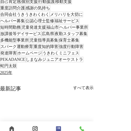
自己肯定感
個別支援
行動援護
移動支援
重度訪問介護
感謝の気持ち
合同会社うきうきわくわく
メリハリを大切に
ヘルパー募集
公認心理士監修
福祉サービス
短時間勤務
児童発達支援
福山市
ヘルパー事業所
放課後等デイサービス
広島県
夜勤スタッフ募集
多機能型事業所
児童指導員募集
保育士募集
スパーク運動療育
重度知的障害
強度行動障害
発達障害
ホームページ
うきわくミニフェス
PEKADANCE
しまなみジュニアオーケストラ
蛇円太鼓
2025年
最新記事
すべて表示