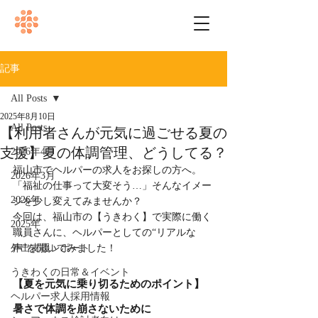
記事
All Posts
2025年8月10日
All Posts
【利用者さんが元気に過ごせる夏の
支援】夏の体調管理、どうしてる？
2026年4月
福山市でヘルパーの求人をお探しの方へ。
2026年3月
「福祉の仕事って大変そう…」そんなイメー
2026年
ジを少し変えてみませんか？
今回は、福山市の【うきわく】で実際に働く
2025年
職員さんに、ヘルパーとしての“リアルな
外出支援レポート
声”を聞いてみました！
うきわくの日常＆イベント
【夏を元気に乗り切るためのポイント】
ヘルパー求人採用情報
暑さで体調を崩さないために