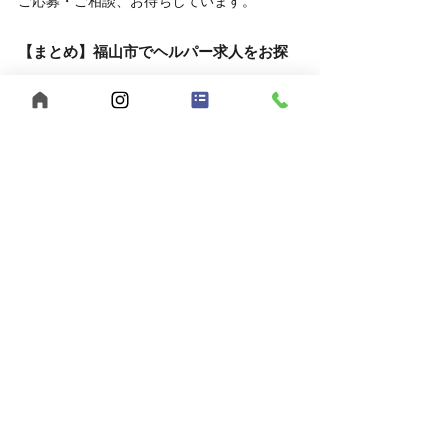
ご応募・ご相談、お待ちしています。
【まとめ】福山市でヘルパー求人をお探
しなら、うきわくへ！
福山市で福祉の仕事をお探しの方へ。
【うきわく】は、働きやすい環境と、スタッ
フ同士の支え合いが根付いた職場です。
未経験の方、子育て中の方も大歓迎。
まずは見学・相談だけでも、お気軽にお問い
合わせください。
自己肯定感
個別支援
行動援護
移動支援
重度訪問介護
感謝の気持ち
合同会社うきうきわくわく
メリハリを大切に
ヘルパー募集
公認心理士監修
福祉サービス
短時間勤務
児童発達支援
福山市
ヘルパー事業所
放課後等デイサービス
広島県
夜勤スタッフ募集
多機能型事業所
児童指導員募集
保育士募集
スパーク運動療育
生活介護
働きやすい職場
レッドコード
福祉の仕事
暑さ対策
夏バテ対策