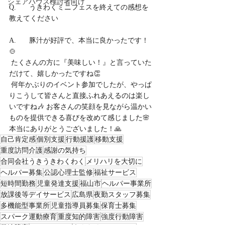
シェアハウス検討者向け
Q.	うきわくミニフェスを終えての感想を
教えてください
A.	豚汁が好評で、本当に良かったです！
🍲
 たくさんの方に『美味しい！』と言っていた
だけて、嬉しかったですね👏
 何年かぶりのイベント参加でしたが、やっぱ
りこうして皆さんと直接ふれあえるのは楽し
いですね🎶 お客さんの笑顔を見ながら温かい
ものを提供できる喜びを改めて感じました🌸
本当にありがとうございました！🙏
自己肯定感
個別支援
行動援護
移動支援
重度訪問介護
感謝の気持ち
合同会社うきうきわくわく
メリハリを大切に
ヘルパー募集
公認心理士監修
福祉サービス
短時間勤務
児童発達支援
福山市
ヘルパー事業所
放課後等デイサービス
広島県
夜勤スタッフ募集
多機能型事業所
児童指導員募集
保育士募集
スパーク運動療育
重度知的障害
強度行動障害