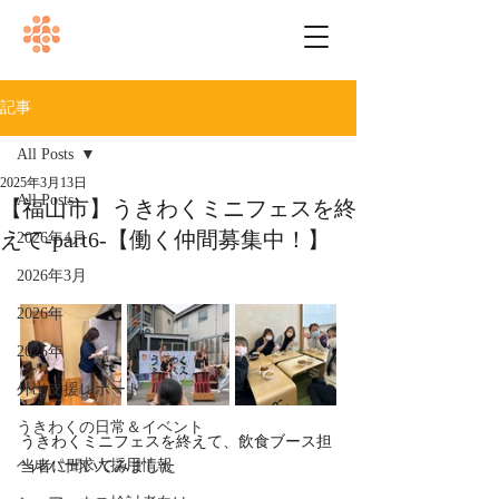
記事
All Posts
2025年3月13日
All Posts
【福山市】うきわくミニフェスを終
えて-part6-【働く仲間募集中！】
2026年4月
2026年3月
2026年
2025年
外出支援レポート
うきわくの日常＆イベント
うきわくミニフェスを終えて、飲食ブース担
ヘルパー求人採用情報
当者に聞いてみました