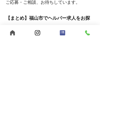
ご応募・ご相談、お待ちしています。
【まとめ】福山市でヘルパー求人をお探
しなら、うきわくへ！
福山市で福祉の仕事をお探しの方へ。
【うきわく】は、働きやすい環境と、スタッ
フ同士の支え合いが根付いた職場です。
未経験の方、子育て中の方も大歓迎。
まずは見学・相談だけでも、お気軽にお問い
合わせください。
自己肯定感
個別支援
行動援護
移動支援
重度訪問介護
感謝の気持ち
合同会社うきうきわくわく
メリハリを大切に
ヘルパー募集
公認心理士監修
福祉サービス
短時間勤務
児童発達支援
福山市
ヘルパー事業所
放課後等デイサービス
広島県
夜勤スタッフ募集
多機能型事業所
児童指導員募集
保育士募集
スパーク運動療育
生活介護
働きやすい職場