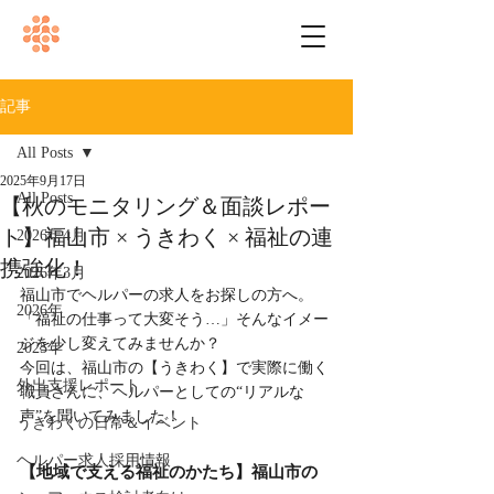
記事
All Posts
2025年9月17日
All Posts
【秋のモニタリング＆面談レポー
ト】福山市 × うきわく × 福祉の連
2026年4月
携強化！
2026年3月
福山市でヘルパーの求人をお探しの方へ。
2026年
「福祉の仕事って大変そう…」そんなイメー
ジを少し変えてみませんか？
2025年
今回は、福山市の【うきわく】で実際に働く
外出支援レポート
職員さんに、ヘルパーとしての“リアルな
声”を聞いてみました！
うきわくの日常＆イベント
ヘルパー求人採用情報
【地域で支える福祉のかたち】福山市の