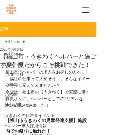
記事
All Posts
2025年7月17日
All Posts
【福山市・うきわくヘルパーと過ご
す夏】夏だからこそ挑戦できた！
2026年4月
福山市でヘルパーの求人をお探しの方へ。
2026年3月
「福祉の仕事って大変そう…」そんなイメー
2026年
ジを少し変えてみませんか？
今回は、福山市の【うきわく】で実際に働く
2025年
職員さんに、ヘルパーとしての“リアルな
外出支援レポート
声”を聞いてみました！
うきわくの日常＆イベント
【福山市うきわくの児童発達支援】施設
ヘルパー求人採用情報
内でお祭りに触れた！