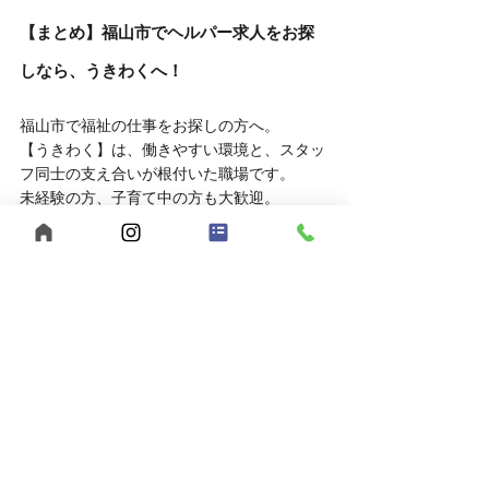
【まとめ】福山市でヘルパー求人をお探
しなら、うきわくへ！
福山市で福祉の仕事をお探しの方へ。
【うきわく】は、働きやすい環境と、スタッ
フ同士の支え合いが根付いた職場です。
未経験の方、子育て中の方も大歓迎。
まずは見学・相談だけでも、お気軽にお問い
合わせください。
自己肯定感
個別支援
行動援護
移動支援
重度訪問介護
感謝の気持ち
合同会社うきうきわくわく
メリハリを大切に
ヘルパー募集
公認心理士監修
福祉サービス
短時間勤務
児童発達支援
福山市
ヘルパー事業所
放課後等デイサービス
広島県
夜勤スタッフ募集
多機能型事業所
児童指導員募集
保育士募集
スパーク運動療育
重度知的障害
強度行動障害
発達障害
ホームページ
水遊び
うきわくの夏
夏祭り
風鈴