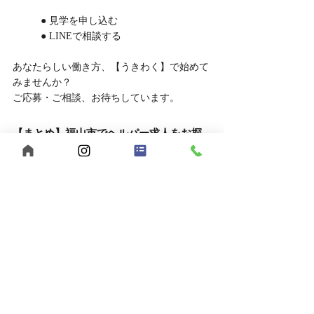
	● 見学を申し込む
	● LINEで相談する
あなたらしい働き方、【うきわく】で始めて
みませんか？
ご応募・ご相談、お待ちしています。
【まとめ】福山市でヘルパー求人をお探
しなら、うきわくへ！
福山市で福祉の仕事をお探しの方へ。
【うきわく】は、働きやすい環境と、スタッ
フ同士の支え合いが根付いた職場です。
未経験の方、子育て中の方も大歓迎。
まずは見学・相談だけでも、お気軽にお問い
合わせください。
自己肯定感
個別支援
行動援護
移動支援
重度訪問介護
感謝の気持ち