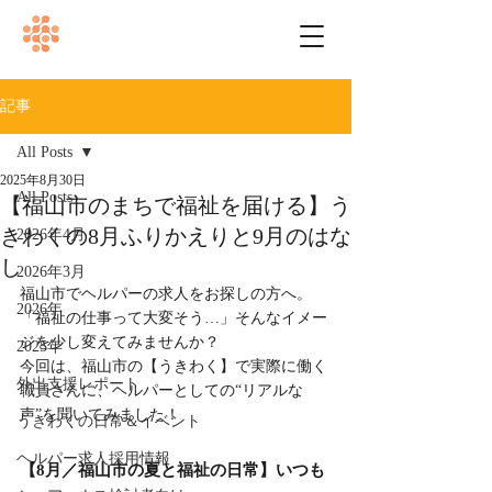
記事
All Posts
2025年8月30日
All Posts
【福山市のまちで福祉を届ける】う
きわくの8月ふりかえりと9月のはな
2026年4月
し
2026年3月
福山市でヘルパーの求人をお探しの方へ。
2026年
「福祉の仕事って大変そう…」そんなイメー
ジを少し変えてみませんか？
2025年
今回は、福山市の【うきわく】で実際に働く
外出支援レポート
職員さんに、ヘルパーとしての“リアルな
声”を聞いてみました！
うきわくの日常＆イベント
ヘルパー求人採用情報
【8月／福山市の夏と福祉の日常】いつも