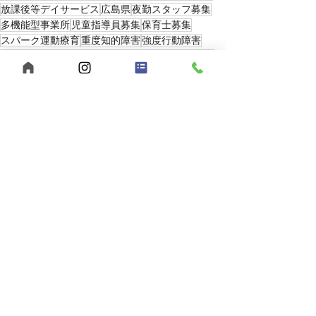
放課後等デイサービス
広島県
夜勤スタッフ募集
多機能型事業所
児童指導員募集
保育士募集
スパーク運動療育
重度知的障害
強度行動障害
発達障害
ホームページ
相性
向き不向き
寄り添い
思いやり
2025年
最新記事
すべて表示