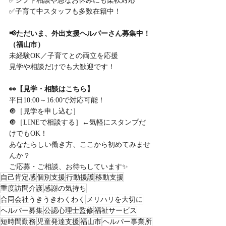
✅シフト相談や急なお休みにも柔軟対応
✅子育て中スタッフも多数在籍中！
📢ただいま、外出支援ヘルパーさん募集中！
（福山市）
未経験OK／子育てとの両立を応援
見学や相談だけでも大歓迎です！
👀【見学・相談はこちら】
平日10:00～16:00で対応可能！
🔘［見学を申し込む］
🔘［LINEで相談する］←気軽にスタンプだ
けでもOK！
あなたらしい働き方、ここから初めてみませ
んか？
ご応募・ご相談、お待ちしています✨
自己肯定感
個別支援
行動援護
移動支援
重度訪問介護
感謝の気持ち
合同会社うきうきわくわく
メリハリを大切に
ヘルパー募集
公認心理士監修
福祉サービス
短時間勤務
児童発達支援
福山市
ヘルパー事業所