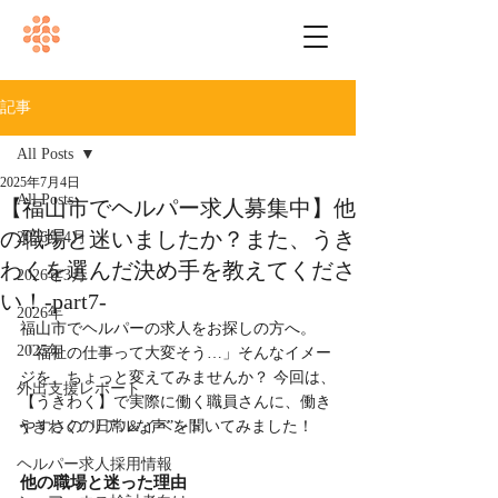
記事
All Posts
2025年7月4日
All Posts
【福山市でヘルパー求人募集中】他
の職場と迷いましたか？また、うき
2026年4月
わくを選んだ決め手を教えてくださ
2026年3月
い！-part7-
2026年
福山市でヘルパーの求人をお探しの方へ。 
2025年
「福祉の仕事って大変そう…」そんなイメー
ジを、ちょっと変えてみませんか？ 今回は、
外出支援レポート
【うきわく】で実際に働く職員さんに、働き
うきわくの日常＆イベント
やすさの“リアルな声”を聞いてみました！
ヘルパー求人採用情報
他の職場と迷った理由