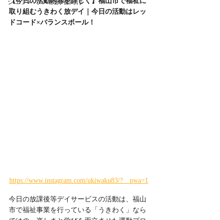
【今日の活動内容を詳しく】福山市で福祉に
シェアハウス検討者向け
取り組むうきわく放デイ｜今日の活動はレッ
ドコード×バランスボール！
https://www.instagram.com/ukiwaku83/?__pwa=1
今日の放課後等デイサービスの活動は、福山
市で福祉事業を行っている「うきわく」なら