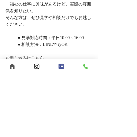
「福祉の仕事に興味があるけど、実際の雰囲
気を知りたい」
そんな方は、ぜひ見学や相談だけでもお越し
ください。
	● 見学対応時間：平日10:00～16:00
	● 相談方法：LINEでもOK
お申し込みはこちら
	● 見学を申し込む
	● LINEで相談する
あなたらしい働き方、【うきわく】で始めて
みませんか？
ご応募・ご相談、お待ちしています。
【まとめ】福山市でヘルパー求人をお探
しなら、うきわくへ！