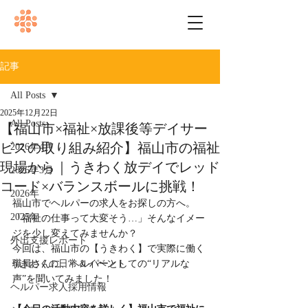
記事
All Posts
2025年12月22日
All Posts
【福山市×福祉×放課後等デイサー
ビスの取り組み紹介】福山市の福祉
2026年4月
現場から｜うきわく放デイでレッド
2026年3月
コード×バランスボールに挑戦！
2026年
福山市でヘルパーの求人をお探しの方へ。
2025年
「福祉の仕事って大変そう…」そんなイメー
ジを少し変えてみませんか？
外出支援レポート
今回は、福山市の【うきわく】で実際に働く
うきわくの日常＆イベント
職員さんに、ヘルパーとしての“リアルな
声”を聞いてみました！
ヘルパー求人採用情報