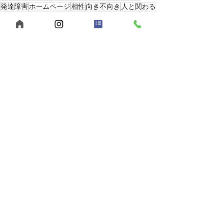
発達障害
ホームページ
相性
向き不向き
人と関わる
人が好き
2025年
最新記事
すべて表示