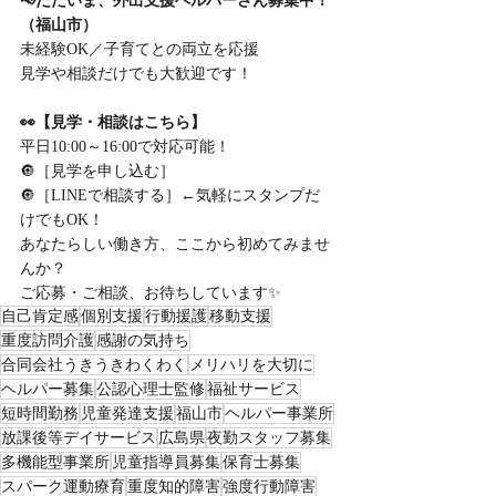
📢ただいま、外出支援ヘルパーさん募集中！
（福山市）
未経験OK／子育てとの両立を応援
見学や相談だけでも大歓迎です！
👀【見学・相談はこちら】
平日10:00～16:00で対応可能！
🔘［見学を申し込む］
🔘［LINEで相談する］←気軽にスタンプだ
けでもOK！
あなたらしい働き方、ここから初めてみませ
んか？
ご応募・ご相談、お待ちしています✨
自己肯定感
個別支援
行動援護
移動支援
重度訪問介護
感謝の気持ち
合同会社うきうきわくわく
メリハリを大切に
ヘルパー募集
公認心理士監修
福祉サービス
短時間勤務
児童発達支援
福山市
ヘルパー事業所
放課後等デイサービス
広島県
夜勤スタッフ募集
多機能型事業所
児童指導員募集
保育士募集
スパーク運動療育
重度知的障害
強度行動障害