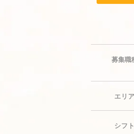
募集職
​エリ
​シフ