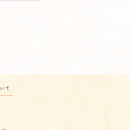
ついて
介